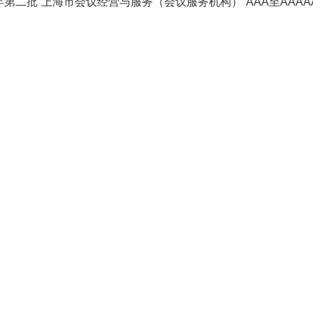
4年第二批“上海市会议经营与服务（会议服务机构）”AAA至AAA